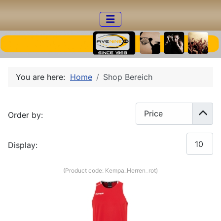
You are here:
Home
Shop Bereich
Order by:
Display:
(Product code:
Kempa_Herren_rot
)